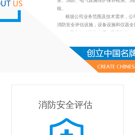
室、消防、电气设施维护保养检测、消
核。
根据公司业务范围及技术需求，公司
消防安全评估设施，设备设施和仪器全
公司实行科学化管理，已经制定了《
公司管理规章制度，公司的管理实现了
公司成立以来，全体员工始终坚持“
保守秘密、提高技能为职业道德规范，
规范化的管理手段，为企事业单位和社
电 话：0471-3815333
传 真：0471-3368336
网 址：www.hzaqkj.com
消防安全评估
邮 箱：nmghzaqkj@126.com
公司地址：呼和浩特市赛罕区宝全