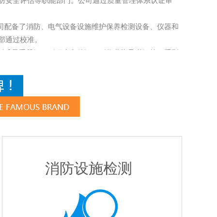
防安全评估等职能部门。公司通过质量管理体系认证审
配备了消防、电气设备设施维护保养检测设备、仪器和
部通过校准。
质量手册》、《程序文件》、《作业指导书》等一系列
科学化、制度化、规范化。
爱岗敬业、依法执业、客观公正、公平竞争、奉献社会、
公司以科学、依法、公正、奉献为经营宗旨，以科学的、
会提供消防、电气、安全生产等技术服务。
消防安全评估
消防设施检测
消
农贸市场2号综合楼9楼